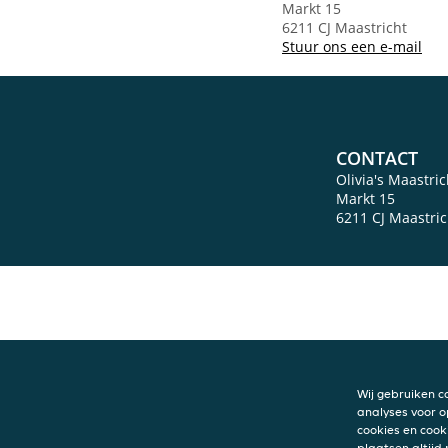
Markt 15
6211 CJ Maastricht
Stuur ons een e-mail
CONTACT
Olivia's Maastric
Markt 15
6211 CJ
Maastric
Wij gebruiken c
analyses voor o
cookies en cook
plaatsen altijd