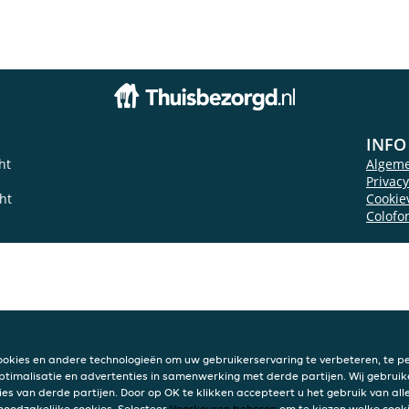
INFO
ht
Algem
Privac
ht
Cookie
Colofo
ookies en andere technologieën om uw gebruikerservaring te verbeteren, te pe
ptimalisatie en advertenties in samenwerking met derde partijen. Wij gebruik
ies van derde partijen. Door op OK te klikken accepteert u het gebruik van alle
 noodzakelijke cookies. Selecteer
Voorkeuren beheren
om te kiezen welke cooki