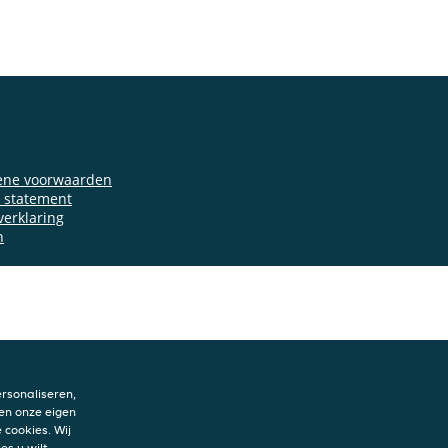
ene voorwaarden
y statement
verklaring
n
rsonaliseren,
en onze eigen
 cookies. Wij
es u wilt